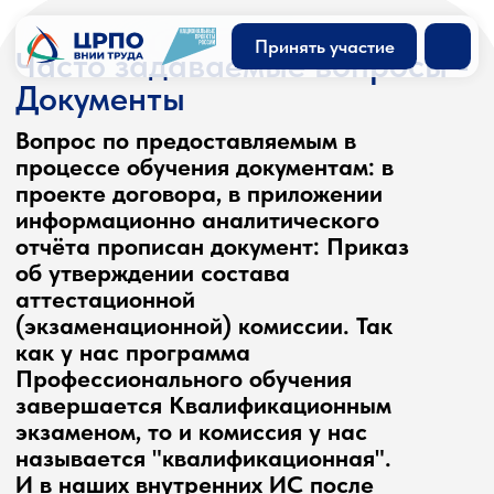
Принять участие
Часто задаваемые вопросы -
Документы
Вопрос по предоставляемым в
процессе обучения документам: в
проекте договора, в приложении
информационно аналитического
отчёта прописан документ: Приказ
об утверждении состава
аттестационной
(экзаменационной) комиссии. Так
как у нас программа
Профессионального обучения
завершается Квалификационным
экзаменом, то и комиссия у нас
называется "квалификационная".
И в наших внутренних ИС после
окончания ПО формируется и
печатается "Протокол заседания
Квалификационной комиссии".
Нам так удобно, чтобы они не
путались с аттестационными и
экзаменационными комиссиями по
другим видам обучения (ДПО,