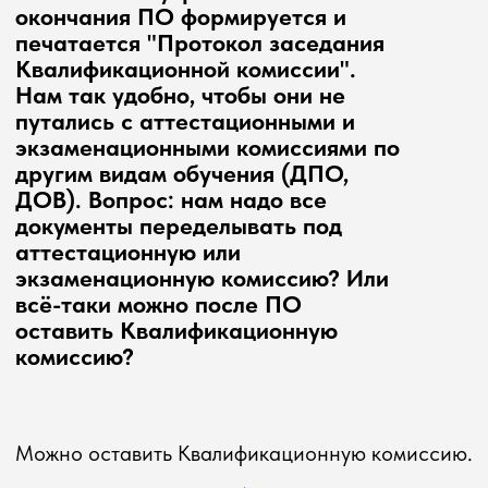
ДОВ). Вопрос: нам надо все
документы переделывать под
аттестационную или
экзаменационную комиссию? Или
всё-таки можно после ПО
оставить Квалификационную
комиссию?
Можно оставить Квалификационную комиссию.
Допускается ли образовательной
организации использовать свой
шаблон оформления программ
(при соблюдении наличия всех
обязательных структурных
элементов, указанных в
методических рекомендациях)?
Данные рекомендации разработаны в
соответствии с законодательной базой и
рекомендациями отраслевых министерств. В
программах учтены все необходимые данные